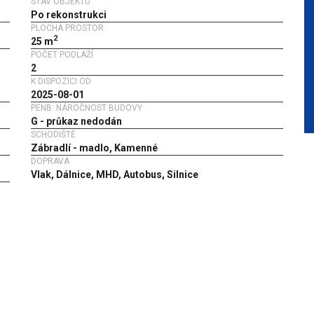
STAV OBJEKTU
Po rekonstrukci
PLOCHA PROSTOR
2
25 m
POČET PODLAŽÍ
2
K DISPOZICI OD
2025-08-01
PENB: NÁROČNOST BUDOVY
G - průkaz nedodán
SCHODIŠTĚ
Zábradlí - madlo, Kamenné
DOPRAVA
Vlak, Dálnice, MHD, Autobus, Silnice