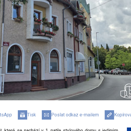
atsApp
Tisk
Poslat odkaz e-mailem
Kopírov
², které se nachází v 1. patře stylového domu s jediným