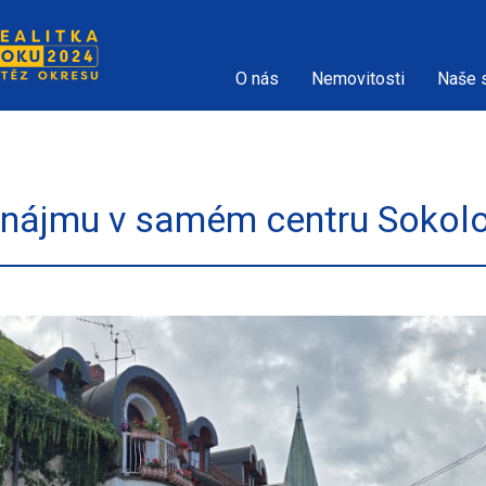
O nás
Nemovitosti
Naše 
onájmu v samém centru Sokol