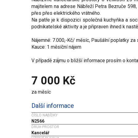
majitelem na adrese Nábřeží Petra Bezruče 598,
přes přes elektrického vrátného.
Na patře je k dispozici společná kuchyňka a sociá
podnikatelské aktivity a je připraven ihned k nast
Nájemné: 7.000,-Kč/ měsíc, Paušální poplatky za s
Kauce: 1 měsíční nájem
V případě zájmu o bližší informace prosím o konta
7 000 Kč
za měsíc
Další informace
ČÍSLO NABÍDKY
N2566
DRUH PROSTOR
Kancelář