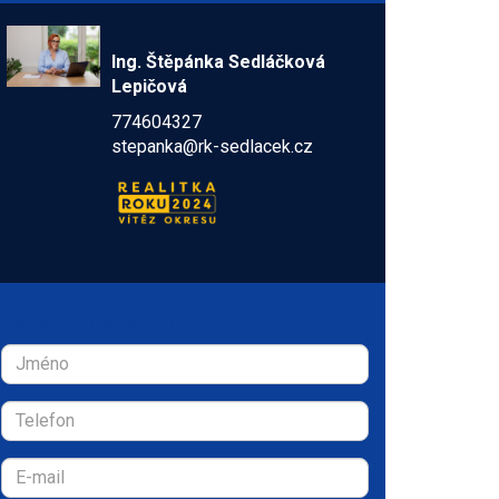
Ing. Štěpánka Sedláčková
Lepičová
774604327
stepanka@rk-sedlacek.cz
Zaujala Vás tato nemovitost?