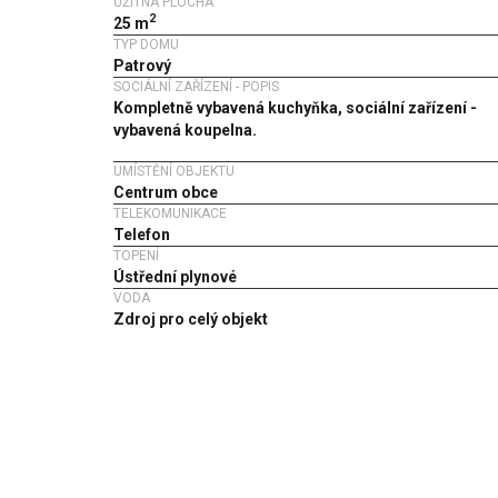
UŽITNÁ PLOCHA
2
25 m
TYP DOMU
Patrový
SOCIÁLNÍ ZAŘÍZENÍ - POPIS
Kompletně vybavená kuchyňka, sociální zařízení -
vybavená koupelna.
UMÍSTĚNÍ OBJEKTU
Centrum obce
TELEKOMUNIKACE
Telefon
TOPENÍ
Ústřední plynové
VODA
Zdroj pro celý objekt