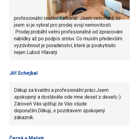
profesionální realitní kancelář. Jsem velmi rád, že
jsem si je vybral pro prodej svojí nemovitosti.
Prodej proběhl velmi profesionálně od zpracování
nabídky až po podpis smluv. Co musím především
vyzdvihnout je poradenství, které je poskytnuto
nejen Luboš Hlavatý
Jiří Schejbal
Děkuji za kvalitní a profesionální práci.Jsem
spokojený a dostáváte ode mne deset z deseti;-).
Zároveň Vás ujišťuji že Vás všude
doporučím.Děkuji, s pozdravem spokojený
zákazník.
Černá a Mašek