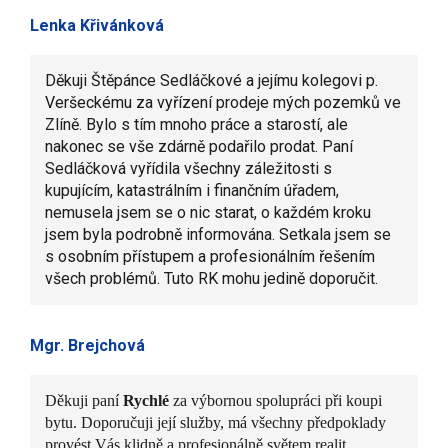
Lenka Křivánková
Děkuji Štěpánce Sedláčkové a jejímu kolegovi p.
Veršeckému za vyřízení prodeje mých pozemků ve
Zlíně. Bylo s tím mnoho práce a starostí, ale
nakonec se vše zdárně podařilo prodat. Paní
Sedláčková vyřídila všechny záležitosti s
kupujícím, katastrálním i finančním úřadem,
nemusela jsem se o nic starat, o každém kroku
jsem byla podrobně informována. Setkala jsem se
s osobním přístupem a profesionálním řešením
všech problémů. Tuto RK mohu jedině doporučit.
Mgr. Brejchová
Děkuji paní
Rychlé
za výbornou spolupráci při koupi
bytu. Doporučuji její služby, má všechny předpoklady
provést Vás klidně a profesionálně světem realit.