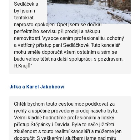
Sedláček a
byl jsem i
tentokrát
naprosto spokojen. Opět jsem se dočkal
perfektního servisu při prodeji a nákupu
nemovitosti. Vysoce cením profesionalitu, ochotný
a vstřícný přístup paní Sedláčkové. Tuto kancelář
mohu směle doporučit všem ostatním a sám se
budu velice těšit na další spolupráci, s pozdravem,
R.Knejfl”
Jitka a Karel Jakobcovi
Chtěli bychom touto cestou moc poděkovat za
rychlý a úspěšně provedený prodej našeho bytu.
Velmi kladně hodnotíme profesionální a lidský
přístup Štěpánky i Davida. Byla to naše již třetí
zkušenost s touto realitní kanceláří a můžeme jen
doporučit. S veškerými službami jsme nad míru