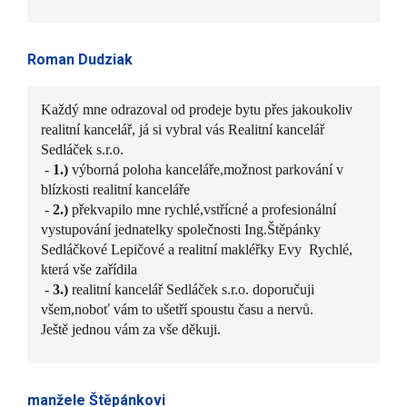
Roman Dudziak
Každý mne odrazoval od prodeje bytu přes jakoukoliv
realitní kancelář, já si vybral vás Realitní kancelář
Sedláček s.r.o.
-
1.)
výborná poloha kanceláře,možnost parkování v
blízkosti realitní kanceláře
-
2.)
překvapilo mne rychlé,vstřícné a profesionální
vystupování jednatelky společnosti Ing.Štěpánky
Sedláčkové Lepičové a realitní makléřky Evy Rychlé,
která vše zařídila
-
3.)
realitní kancelář Sedláček s.r.o. doporučuji
všem,noboť vám to ušetří spoustu času a nervů.
Ještě jednou vám za vše děkuji.
manžele Štěpánkovi