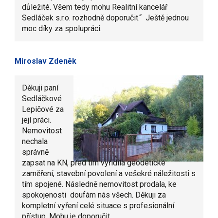
důležité. Všem tedy mohu Realitní kancelář
Sedláček s.r.o. rozhodně doporučit.“ Ještě jednou
moc díky za spolupráci.
Miroslav Zdeněk
Děkuji paní
Sedláčkové
Lepičové za
její práci.
Nemovitost
nechala
správně
zapsat na KN, před tím vyřídila geodetické
zaměření, stavební povolení a vešekré náležitosti s
tím spojené. Následně nemovitost prodala, ke
spokojenosti doufám nás všech. Děkuji za
kompletní vyření celé situace s profesionální
přístup. Mohu je doporučit.