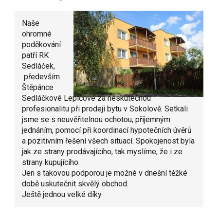
Naše
ohromné
poděkování
patří RK
Sedláček,
především
Štěpánce
Sedláčkové Lepičové za neskutečnou
profesionalitu při prodeji bytu v Sokolově. Setkali
jsme se s neuvěřitelnou ochotou, příjemným
jednáním, pomocí při koordinací hypotečních úvěrů
a pozitivním řešení všech situací. Spokojenost byla
jak ze strany prodávajícího, tak myslíme, že i ze
strany kupujícího.
Jen s takovou podporou je možné v dnešní těžké
době uskutečnit skvělý obchod.
Ještě jednou velké díky.