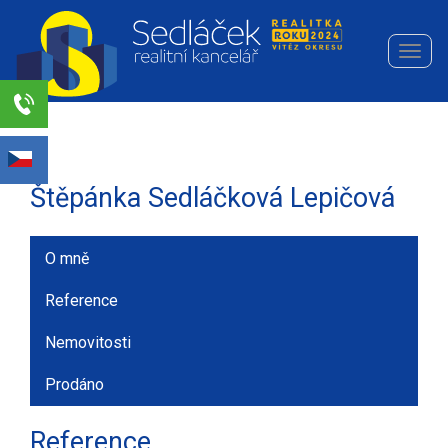
Navi
Realitní
kancelář
Sedláček
Select Language
▼
s.r.o.
Štěpánka Sedláčková Lepičová
O mně
Reference
Nemovitosti
Prodáno
Reference