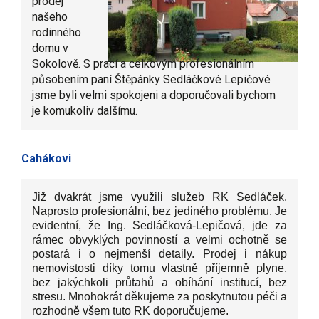
prodej
našeho
rodinného
domu v
Sokolově. S prací a celkovým profesionálním
působením paní Štěpánky Sedláčkové Lepičové
jsme byli velmi spokojeni a doporučovali bychom
je komukoliv dalšímu.
Cahákovi
Již dvakrát jsme využili služeb RK Sedláček.
Naprosto profesionální, bez jediného problému. Je
evidentní, že Ing. Sedláčková-Lepičová, jde za
rámec obvyklých povinností a velmi ochotně se
postará i o nejmenší detaily. Prodej i nákup
nemovistosti díky tomu vlastně příjemně plyne,
bez jakýchkoli průtahů a obíhání institucí, bez
stresu. Mnohokrát děkujeme za poskytnutou péči a
rozhodně všem tuto RK doporučujeme.