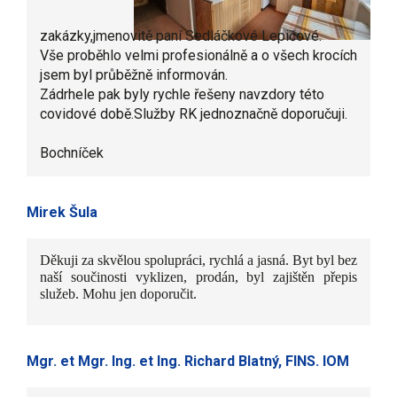
zakázky,jmenovitě paní Sedláčkové Lepičové.
Vše proběhlo velmi profesionálně a o všech krocích
jsem byl průběžně informován.
Zádrhele pak byly rychle řešeny navzdory této
covidové době.Služby RK jednoznačně doporučuji.
Bochníček
Mirek Šula
Děkuji za skvělou spolupráci, rychlá a jasná. Byt byl bez
naší součinosti vyklizen, prodán, byl zajištěn přepis
služeb. Mohu jen doporučit.
Mgr. et Mgr. Ing. et Ing. Richard Blatný, FINS. IOM