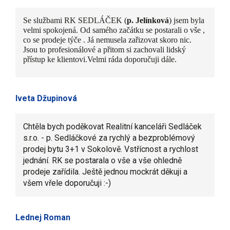
Se službami RK SEDLÁČEK (
p. Jelínková
) jsem byla
velmi spokojená. Od samého začátku se postarali o vše ,
co se prodeje týče . Já nemusela zařizovat skoro nic.
Jsou to profesionálové a přitom si zachovali lidský
přístup ke klientovi.Velmi ráda doporučuji dále.
Iveta Džupinová
Chtěla bych poděkovat Realitní kanceláři Sedláček
s.r.o. - p. Sedláčkové za rychlý a bezproblémový
prodej bytu 3+1 v Sokolově. Vstřícnost a rychlost
jednání. RK se postarala o vše a vše ohledně
prodeje zařídila. Ještě jednou mockrát děkuji a
všem vřele doporučuji :-)
Lednej Roman