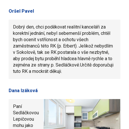
Oršel Pavel
Dobrý den, chci poděkovat realitní kanceláři za
korektní jednání, nebyl sebemenší problém, chtěl
bych ocenit vstřícnost a ochotu všech
zaměstnanců této RK (p. Erbert). Jelikož nebydlím
v Sokolově, tak se RK postarala o vše nezbytné,
aby prodej bytu proběhl hladcea hlavně rychle a to
zejména ze strany p. Sedláčkové.Určitě doporučuji
tuto RK a mockrát děkuji.
Dana Izáková
Paní
Sedláčkovou
Lepičovou
mohu jako