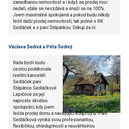
zanedbanou nemovitost a i když se prodej moc
nedaří, stále se nevzdává a snaží se na 100%.
Jsem maximálně spokojená a pokud budu někdy
řešit další prodej nemovitostí, tak jedině s RK
Sedláček a s paní Štěpánkou. Děkuji za ní.
Václava Šedivá a Péťa Šedivý
Ráda bych touto
cestou poděkovala
realitní kanceláři
Sedláček paní
Štěpánce Sedláčkové
Lepičové za její
naprosto skvělou
spolupráci, kdy jsem
řešila prodej domu a navazující koupi bytu. Paní
Sedláčková vyniká svou profesionalitou,
flexibilitou, ohleduplností a neuvěřitelnou