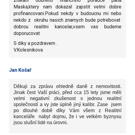
ziskani dobreho financniho poradce pana
Maska,ktery nam dokazal zajistit velmi dobre
profinancovani.Pokud nekdy v budoucnu mi nebo
nekdo z okruhu nasich znamych bude potrebovat
dobrou realitni kancelar,vsem vas budeme
doporucovat.
S diky a pozdravem .
V.Kolesnikova
Jan Košař
Děkuji za zprávu ohledně daně z nemovitosti.
Jinak čest Vaší práci, před cca 15 lety jsme měli
velmi negativní zkušenost s jednou realitní
společností a vy jste úplně jiný kalibr. Zase jsem
po dlouhé době díky Vám všem z Realitní
kanceláře nabyl dojmu, že i ve velkém byznysu
jsou slušní lidé na úrovni.