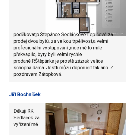
poděkovat,p.Štepánce Sedláčkové Lepičové za
prodej dvou bytů, za velkou trpělivost,a velmi
profesionální vystupování ,moc mě to mile
překvapilo, byty byli velmi rychle
prodané.P.Štěpánka je prostě zázrak velice
schopná dáma. Jestli můžu doporučit tak ano. Z
pozdravem Zátopková.
Jiří Bochníček
Děkuji RK
Sedláček za
vyřízení mé