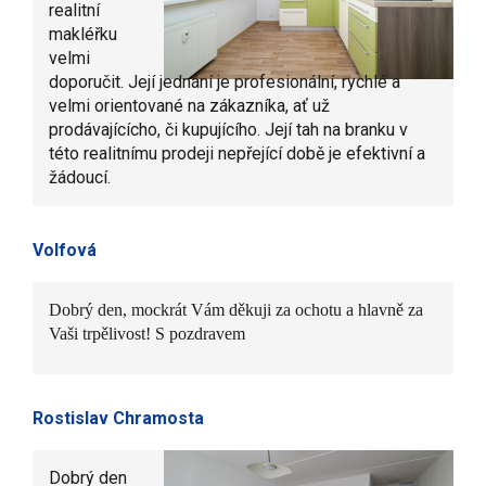
realitní
makléřku
velmi
doporučit. Její jednání je profesionální, rychlé a
velmi orientované na zákazníka, ať už
prodávajícícho, či kupujícího. Její tah na branku v
této realitnímu prodeji nepřející době je efektivní a
žádoucí.
Volfová
Dobrý den, mockrát Vám děkuji za ochotu a hlavně za
Vaši trpělivost! S pozdravem
Rostislav Chramosta
Dobrý den