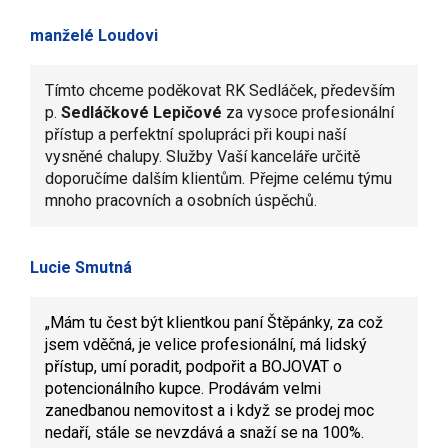
manželé Loudovi
Tímto chceme poděkovat RK Sedláček, především
p.
Sedláčkové Lepičové
za vysoce profesionální
přístup a perfektní spolupráci při koupi naší
vysněné chalupy. Služby Vaší kanceláře určitě
doporučíme dalším klientům. Přejme celému týmu
mnoho pracovních a osobních úspěchů.
Lucie Smutná
„
Mám tu čest být klientkou paní Štěpánky, za což
jsem vděčná, je velice profesionální, má lidský
přístup, umí poradit, podpořit a BOJOVAT o
potencionálního kupce. Prodávám velmi
zanedbanou nemovitost a i když se prodej moc
nedaří, stále se nevzdává a snaží se na 100%.