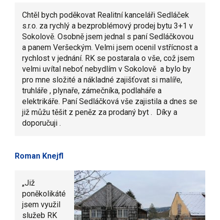
Chtěl bych poděkovat Realitní kanceláři Sedláček
s.r.o. za rychlý a bezproblémový prodej bytu 3+1 v
Sokolově. Osobně jsem jednal s paní Sedláčkovou
a panem Veršeckým. Velmi jsem ocenil vstřícnost a
rychlost v jednání. RK se postarala o vše, což jsem
velmi uvítal neboť nebydlím v Sokolově a bylo by
pro mne složité a nákladné zajišťovat si malíře,
truhláře , plynaře, zámečníka, podlaháře a
elektrikáře. Paní Sedláčková vše zajistila a dnes se
již můžu těšit z peněz za prodaný byt . Díky a
doporučuji .
Roman Knejfl
„Již
poněkolikáté
jsem využil
služeb RK