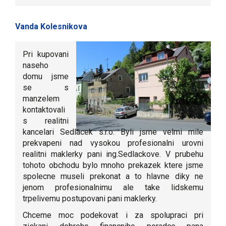
Vanda Kolesnikova
Pri kupovani
naseho
domu jsme
se s
manzelem
kontaktovali
s realitni
kancelari Sedlacek s.r.o. Byli jsme velmi mile
prekvapeni nad vysokou profesionalni urovni
realitni maklerky pani ing.Sedlackove. V prubehu
tohoto obchodu bylo mnoho prekazek ktere jsme
spolecne museli prekonat a to hlavne diky ne
jenom profesionalnimu ale take lidskemu
trpelivemu postupovani pani maklerky.
Chceme moc podekovat i za spolupraci pri