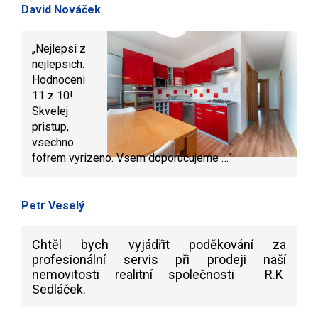
David Nováček
„
Nejlepsi z
nejlepsich.
Hodnoceni
11 z 10!
Skvelej
pristup,
vsechno
fofrem vyrizeno. Vsem doporucujeme …
“
Petr Veselý
Chtěl bych vyjádřit poděkování za
profesionální servis při prodeji naší
nemovitosti realitní společnosti R.K
Sedláček.