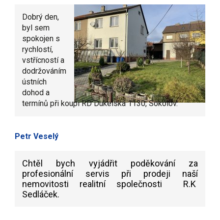
Dobrý den,
byl sem
spokojen s
rychlostí,
vstřícností a
dodržováním
ústních
dohod a
termínů při koupi RD Dukelská 1130, Sokolov.
Petr Veselý
Chtěl bych vyjádřit poděkování za
profesionální servis při prodeji naší
nemovitosti realitní společnosti R.K
Sedláček.